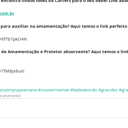
 encontra lindos looks da Carters para o seu bebê! Link aba
.com.br
para auxiliar na amamentação? Aqui temos o link perfeito 
br/6fTb7pkO4N
 de Amamentação e Protetor absorvente? Aqui temos o link
r/7fM8Jx8uXI
dezsemanaasemana
#vousermamae
#bebeabordo
#gravidez
#gra
ra amamentar