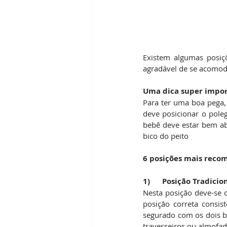
Existem algumas posi
agradável de se acomod
Uma dica super impor
Para ter uma boa pega,
deve posicionar o pole
bebê deve estar bem ab
bico do peito
6 posições mais rec
1)      Posição Tradic
Nesta posição deve-se c
posição correta consi
segurado com os dois br
travesseiros ou almofa