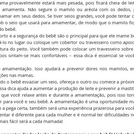
ama provavelmente estará mais pesada, pois ficará cheia de lei
o amamenta. Não segure o mamilo ou aréola com os dedos, 
amar em seus dedos. Se tiver seios grandes, você pode tentar c
sob o seio que usará para amamentar, de modo que o mamilo fi
do bebê.
orto e a segurança do bebê são o principal para que ele mame b
-lo no lugar ou coloque um cobertor ou travesseiro como apoio
tura do peito. Você também pode colocar um travesseiro sobre 
s sintam-se mais confortáveis – essa dica é essencial se voc
de amamentação. Isso ajudará a prevenir dores nos mamilos, 
ecções nas mamas.
ndo o bebê esvaziar um seio, ofereça o outro ou comece a pró
Essa dica ajuda a aumentar a produção de leite e prevenir a mastit
 que você relaxe antes e durante a amamentação, pois isso torn
r para você e seu bebê. A amamentação é uma oportunidade mar
m a pega certa, também será uma experiência prazerosa para você
ntar é diferente para cada mulher e é normal ter dificuldades 
ais fácil será a cada mamada!