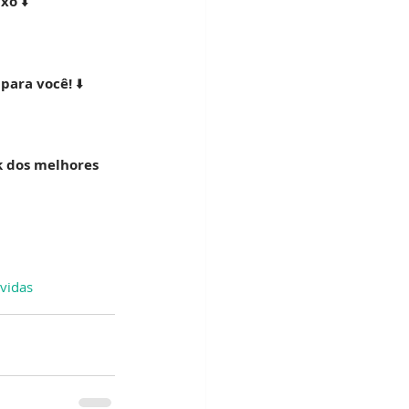
ixo 
⬇️
para você! 
⬇️
 dos melhores 
vidas