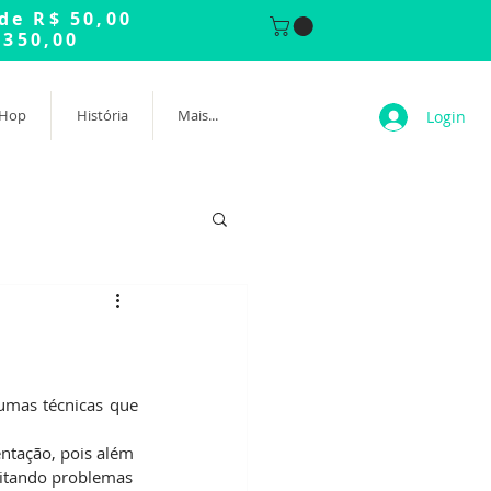
 de R$ 50,00
 350,00
 Hop
História
Mais...
Login
mas técnicas que 
ntação, pois além 
vitando problemas 