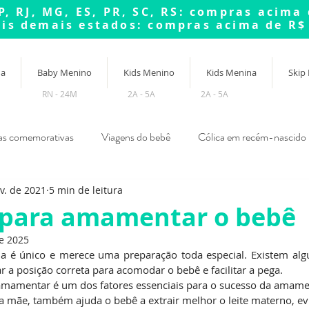
P, RJ, MG, ES, PR, SC, RS: compras acima
tis demais estados: compras acima de R$
na
Baby Menino
Kids Menino
Kids Menina
Skip
RN - 24M
2A - 5A
2A - 5A
as comemorativas
Viagens do bebê
Cólica em recém-nascido
v. de 2021
5 min de leitura
ssaduras em bebê
Desfralde
 para amamentar o bebê
e 2025
 único e merece uma preparação toda especial. Existem algu
a posição correta para acomodar o bebê e facilitar a pega. 
 amamentar é um dos fatores essenciais para o sucesso da amame
da mãe, também ajuda o bebê a extrair melhor o leite materno, e