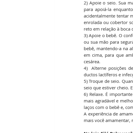
2) Apoie o seio. Sua m
para apoiá-la enquant
acidentalmente tentar m
enrolada ou cobertor 
reto em relação à boca 
3) Apoie o bebê. O conf
ou sua mão para segurá
bebê, mantendo-a na al
em cima, para que ambo
cesárea.
4)  Alterne posições 
ductos lactíferos e inf
5) Troque de seio. Qua
seio que estiver cheio. 
6) Relaxe. É importante
mais agradável e melho
laços com o bebê e, co
A experiência de amame
mais você amamentar, m