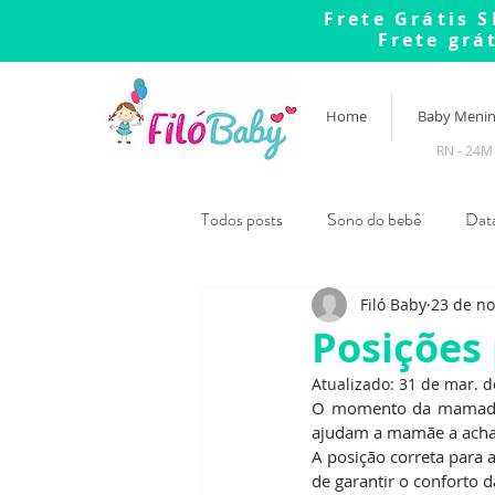
Frete Grátis S
Frete grá
Home
Baby Meni
RN - 24M
Todos posts
Sono do bebê
Dat
Filó Baby
23 de no
Enjoos e vômitos na gravidez
A
Posições
Atualizado:
31 de mar. d
O momento da mamada é
ajudam a mamãe a achar 
A posição correta para
de garantir o conforto 