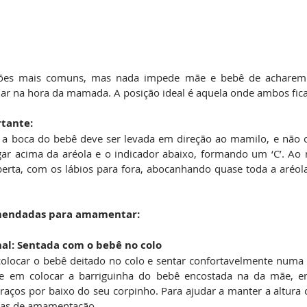
ções mais comuns, mas nada impede mãe e bebê de acharem
ar na hora da mamada. A posição ideal é aquela onde ambos fica
tante:
 a boca do bebê deve ser levada em direção ao mamilo, e não o
gar acima da aréola e o indicador abaixo, formando um ‘C’. Ao
erta, com os lábios para fora, abocanhando quase toda a aréol
omendadas para amamentar:
ional: Sentada com o bebê no colo
olocar o bebê deitado no colo e sentar confortavelmente numa c
ste em colocar a barriguinha do bebê encostada na da mãe, e
aços por baixo do seu corpinho. Para ajudar a manter a altura c
das de amamentação.