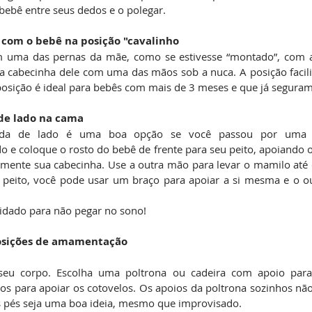
ebê entre seus dedos e o polegar.
a, com o bebê na posição "cavalinho
m uma das pernas da mãe, como se estivesse “montado”, com a 
 cabecinha dele com uma das mãos sob a nuca. A posição facilit
a posição é ideal para bebês com mais de 3 meses e que já segura
a de lado na cama
da de lado é uma boa opção se você passou por uma ces
o e coloque o rosto do bebê de frente para seu peito, apoiando o
amente sua cabecinha. Use a outra mão para levar o mamilo até o
 peito, você pode usar um braço para apoiar a si mesma e o ou
idado para não pegar no sono!
posições de amamentação
seu corpo. Escolha uma poltrona ou cadeira com apoio para
os para apoiar os cotovelos. Os apoios da poltrona sozinhos não 
s pés seja uma boa ideia, mesmo que improvisado.