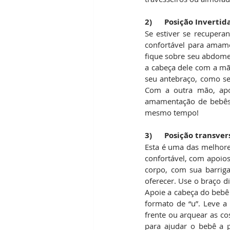
2)      Posição Invertid
Se estiver se recupera
confortável para amame
fique sobre seu abdome
a cabeça dele com a mão
seu antebraço, como se
Com a outra mão, apo
amamentação de bebês
mesmo tempo!
3)      Posição transver
Esta é uma das melhore
confortável, com apoios
corpo, com sua barrig
oferecer. Use o braço d
Apoie a cabeça do bebê
formato de “u”. Leve a
frente ou arquear as c
para ajudar o bebê a p