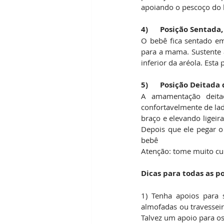
apoiando o pescoço do b
4)      Posição Sentad
O bebê fica sentado e
para a mama. Sustente a
inferior da aréola. Est
5)      Posição Deitad
A amamentação deita
confortavelmente de lad
braço e elevando ligeir
Depois que ele pegar o
bebê
Atenção: tome muito cu
Dicas para todas as 
1) Tenha apoios para 
almofadas ou travesseir
Talvez um apoio para o