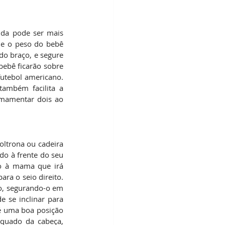
ida pode ser mais 
ue o peso do bebê 
o braço, e segure 
ebê ficarão sobre 
tebol americano. 
mbém facilita a 
amentar dois ao 
ltrona ou cadeira 
o à frente do seu 
o à mama que irá 
a o seio direito. 
o, segurando-o em 
 se inclinar para 
é uma boa posição 
equado da cabeça, 