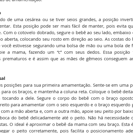
a
ndo de uma cesárea ou se tiver seios grandes, a posição invert
ntar. Esta posição pode ser mais fácil de manter, pois evita q
. Com o cotovelo dobrado, segure o bebê ao seu lado, embaixo d
 aberta, colocando seu rosto em direção ao seio. As costas do b
 você estivesse segurando uma bolsa de mão ou uma bola de fu
ie a mama, fazendo um “c” com seus dedos. Essa posição ta
 prematuros e é assim que as mães de gêmeos conseguem am
sal
s posições para sua primeira amamentação. Sente-se em uma po
 para os braços, e mantenha a coluna reta. Coloque o bebê deitad
a tocando a dele. Segure o corpo do bebê com o braço opost
ireito para amamentar com o seio esquerdo e o braço esquerdo par
 com a mão aberta e, com a outra mão, apoie seu peito por baix
 boca do bebê delicadamente até o peito. Não há necessidade de
ostas. O ideal é aproximar o bebê da mama com seu braço. Esta 
egar o peito corretamente, pois facilita o posicionamento ad