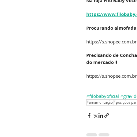
Na loja Filó Baby você
https://www.filobaby
Procurando almofada 
https://s.shopee.com.
Precisando de Concha
do mercado
 ⬇️
https://s.shopee.com.b
#filobabyoficial
#gravi
#amamentação
#posições pa