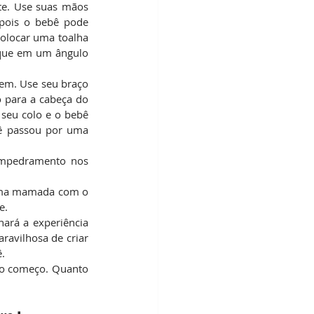
te. Use suas mãos 
pois o bebê pode 
olocar uma toalha 
que em um ângulo 
em. Use seu braço 
 para a cabeça do 
seu colo e o bebê 
ê passou por uma 
empedramento nos 
xima mamada com o 
e.
ará a experiência 
avilhosa de criar 
.
no começo. Quanto 