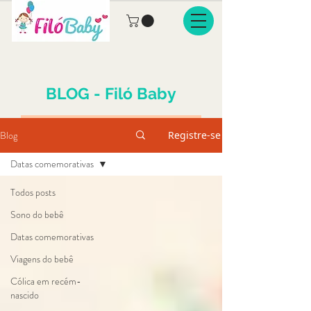
BLOG - Filó Baby
Blog
Registre-se
Datas comemorativas
Todos posts
Sono do bebê
Datas comemorativas
Viagens do bebê
Cólica em recém-
nascido