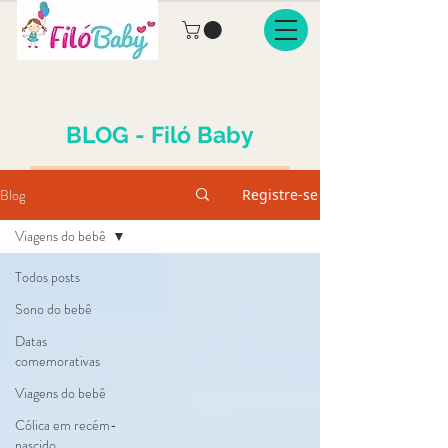
BLOG - Filó Baby
Blog
Registre-se
Viagens do bebê
Todos posts
Sono do bebê
Datas
comemorativas
Viagens do bebê
Cólica em recém-
nascido