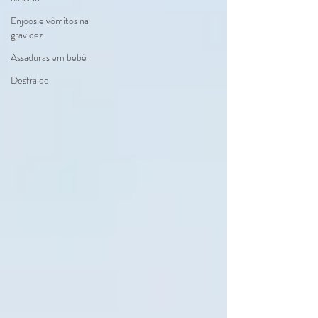
Enjoos e vômitos na
gravidez
Assaduras em bebê
Desfralde